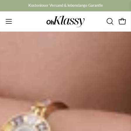
Zum
Kostenloser Versand & lebenslange Garantie
Inhalt
springen
Navigationsmenü
Ware
SUCHLEIS
öffnen
ÖFFNEN