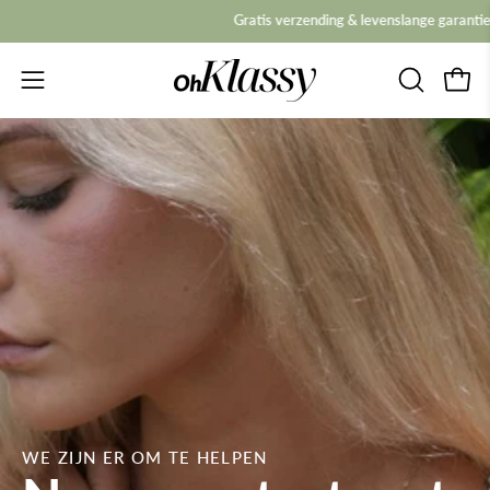
Overslaan
Gratis verzending & levenslange garantie
naar
inhoud
Navigatiemenu
Ope
ZOEKBAL
openen
OPENEN
WE ZIJN ER OM TE HELPEN