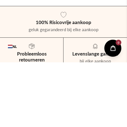
100% Risicovrije aankoop
geluk gegarandeerd bij elke aankoop
NL
Probleemloos
Levenslange garantie
retourneren
bij elke aankoop
levenslange garantie
binnen 60 dagen na
aankoop
Shop
Help & Info
Beleid