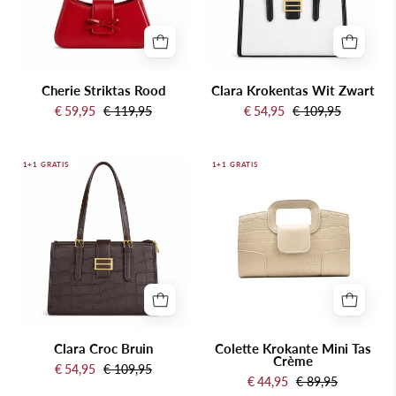
Cherie Striktas Rood
Clara Krokentas Wit Zwart
€ 59,95
€ 119,95
€ 54,95
€ 109,95
Clara
Colette
1+1 GRATIS
1+1 GRATIS
Croc
Krokante
Bruin
Mini
Tas
Crème
Clara Croc Bruin
Colette Krokante Mini Tas
Crème
€ 54,95
€ 109,95
€ 44,95
€ 89,95