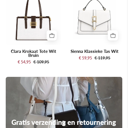
Tote
Tas
Wit
Wit
Bruin
Clara Krokaat Tote Wit
Sienna Klassieke Tas Wit
Bruin
€ 59,95
€ 119,95
€ 54,95
€ 109,95
Gratis verzending en retournering