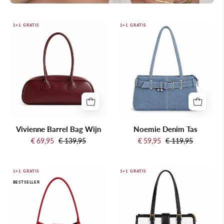
Vivienne
Noemie
1+1 GRATIS
1+1 GRATIS
Barrel
Denim
Bag
Tas
Wijn
Vivienne Barrel Bag Wijn
Noemie Denim Tas
€ 69,95
€ 139,95
€ 59,95
€ 119,95
Cherie
Clara
1+1 GRATIS
1+1 GRATIS
BESTSELLER
Striktas
Krokentas
Rood
Wit
Zwart