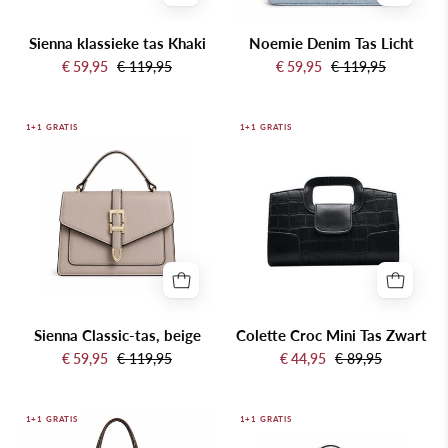
Sienna klassieke tas Khaki
Noemie Denim Tas Licht
€ 59,95
€ 119,95
€ 59,95
€ 119,95
Sienna
Colette
1+1 GRATIS
1+1 GRATIS
Classic-
Croc
tas,
Mini
beige
Tas
Zwart
Sienna Classic-tas, beige
Colette Croc Mini Tas Zwart
€ 59,95
€ 119,95
€ 44,95
€ 89,95
Clara
Sienna
1+1 GRATIS
1+1 GRATIS
Krokaat
Klassieke