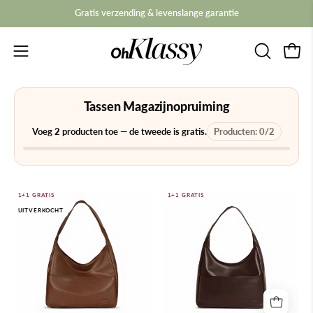
Overslaan
Gratis verzending & levenslange garantie
naar
inhoud
Navigatiemenu
Ope
ZOEKBAL
openen
OPENEN
Tassen Magazijnopruiming
Voeg
2
producten toe — de tweede is gratis.
Producten:
0
/
2
Marise
Marise
1+1 GRATIS
1+1 GRATIS
UITVERKOCHT
handtas
Hobo-
bruin
tas
Espresso