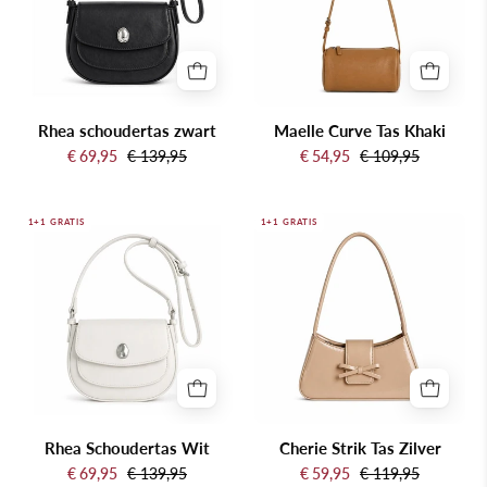
Rhea schoudertas zwart
Maelle Curve Tas Khaki
€ 69,95
€ 139,95
€ 54,95
€ 109,95
Rhea
Cherie
1+1 GRATIS
1+1 GRATIS
Schoudertas
Strik
Wit
Tas
Zilver
Rhea Schoudertas Wit
Cherie Strik Tas Zilver
€ 69,95
€ 139,95
€ 59,95
€ 119,95