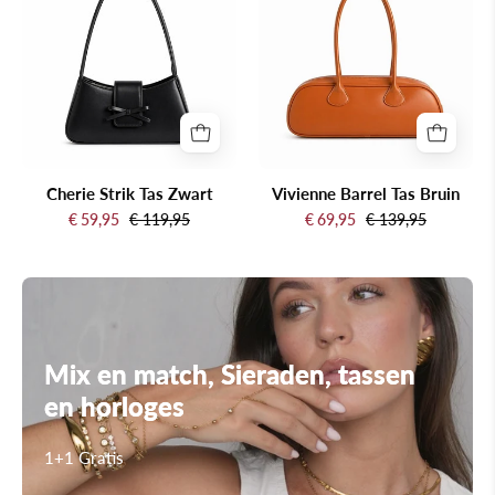
Tas
Tas
Zwart
Bruin
Cherie Strik Tas Zwart
Vivienne Barrel Tas Bruin
€ 59,95
€ 119,95
€ 69,95
€ 139,95
Mix en match, Sieraden, tassen
en horloges
1+1 Gratis