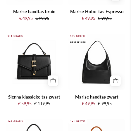
Marise handtas bruin
Marise Hobo-tas Espresso
€ 49,95
€ 99,95
€ 49,95
€ 99,95
Sienna
Marise
1+1 GRATIS
1+1 GRATIS
BESTSELLER
klassieke
handtas
tas
zwart
zwart
Sienna klassieke tas zwart
Marise handtas zwart
€ 59,95
€ 119,95
€ 49,95
€ 99,95
Cherie
Vivienne
1+1 GRATIS
1+1 GRATIS
Strik
Barrel