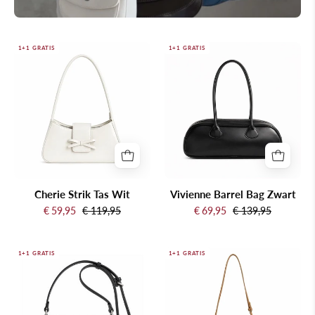
Cherie
Vivienne
1+1 GRATIS
1+1 GRATIS
Strik
Barrel
Tas
Bag
Wit
Zwart
Cherie Strik Tas Wit
Vivienne Barrel Bag Zwart
€ 59,95
€ 119,95
€ 69,95
€ 139,95
Rhea
Maelle
1+1 GRATIS
1+1 GRATIS
schoudertas
Curve
zwart
Tas
Khaki