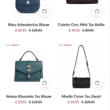
een
witte
achtergrond
Rhea Schoudertas Blauw
Colette Croc Mini Tas Koffie
€ 69,95
€ 139,95
€ 44,95
€ 89,95
Sienna
Maelle
1+1 GRATIS
1+1 GRATIS
Klassieke
Curve
Tas
Tas
Blauw
Zwart
Sienna Klassieke Tas Blauw
Maelle Curve Tas Zwart
€ 59,95
€ 119,95
€ 54,95
€ 109,95