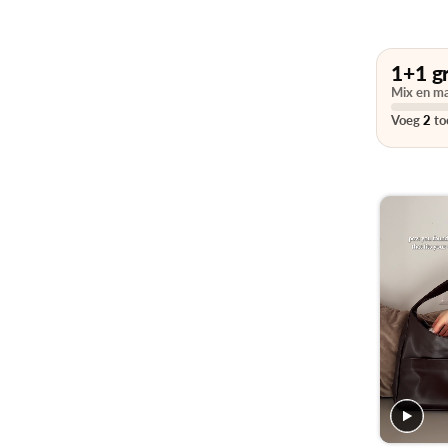
1+1 gr
Mix en ma
Voeg
2
toe