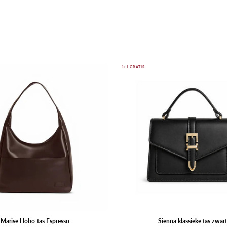
Marise
Sienna
1+1 GRATIS
Hobo-
klassieke
tas
tas
Espresso
zwart
Marise Hobo-tas Espresso
Sienna klassieke tas zwart