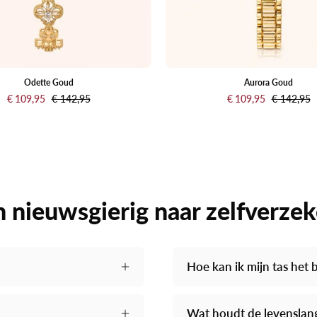
en
een
bijpassen
schakela
Goud,
Odette Goud
Aurora Goud
€ 109,95
€ 142,95
€ 109,95
€ 142,95
afgebeeld
tegen
een
lichtcrèm
achtergro
 nieuwsgierig naar zelfverze
Hoe kan ik mijn tas het
Wat houdt de levenslang