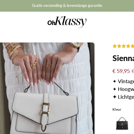
Summer Sale: 1+1 Gratis
Sienn
€ 59,95
✦
Vintage
✦
Hoogwa
✦ Lichtg
Kleur