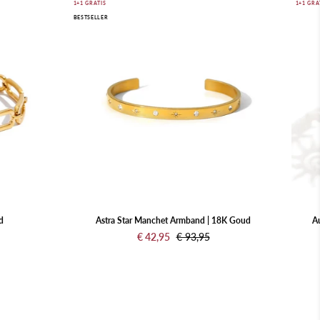
Astra
1+1 GRATIS
1+1 GRA
BESTSELLER
Star
Manchet
Armband
|
18K
Goud
d
Astra Star Manchet Armband | 18K Goud
A
€ 42,95
€ 93,95