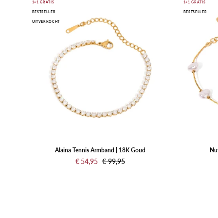
Goud
1+1 GRATIS
1+1 GRATIS
BESTSELLER
BESTSELLER
met
UITVERKOCHT
heldere
steentjes
op
een
witte
achtergrond
Alaina Tennis Armband | 18K Goud
Nu
€ 54,95
€ 99,95