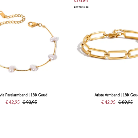
Nuvia
Ariste
1+1 GRATIS
BESTSELLER
Parelarmband
Armband
|
|
18K
18K
Goud
Goud
via Parelarmband | 18K Goud
Ariste Armband | 18K Gou
€ 42,95
€ 93,95
€ 42,95
€ 89,95