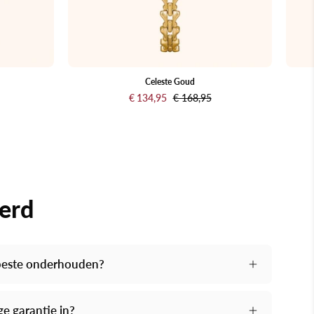
de
rmband
Celeste Goud
€ 134,95
€ 168,95
ekleurige
nd.
kerd
 beste onderhouden?
e garantie in?