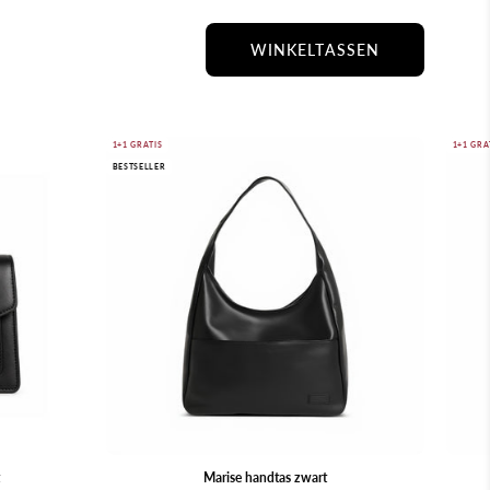
WINKELTASSEN
Marise
1+1 GRATIS
1+1 GRA
BESTSELLER
handtas
zwart
Marise handtas zwart