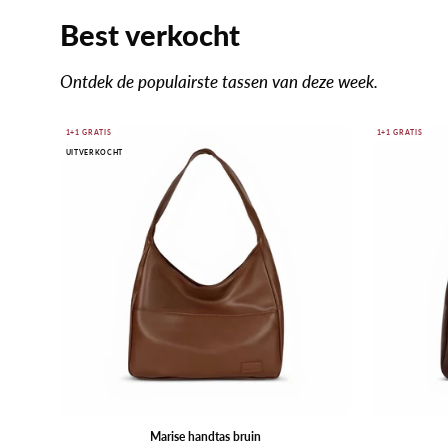
Best verkocht
Ontdek de populairste tassen van deze week.
Marise
1+1 GRATIS
1+1 GRATIS
UITVERKOCHT
handtas
bruin
Marise handtas bruin