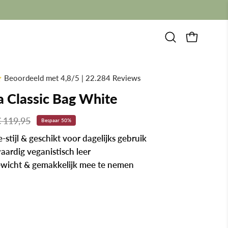
Zoekbalk
OPEN WI
openen
Beoordeeld met 4,8/5 | 22.284 Reviews
a Classic Bag White
€ 119,95
Bespaar
50%
-stijl & geschikt voor dagelijks gebruik
ardig veganistisch leer
ewicht & gemakkelijk mee te nemen