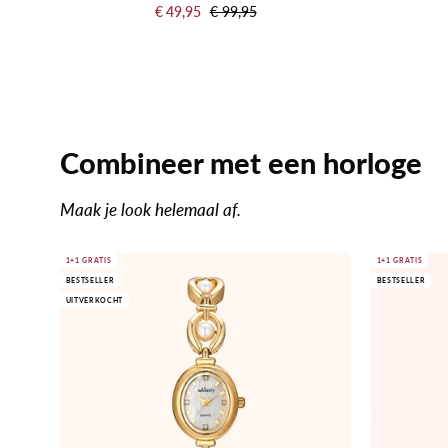
€ 49,95
€ 99,95
Combineer met een horloge
Maak je look helemaal af.
Goud
1+1 GRATIS
1+1 GRATIS
BESTSELLER
BESTSELLER
met
UITVERKOCHT
parelaccenten
op
een
witte
achtergrond