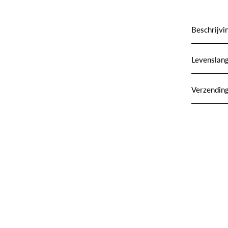
Beschrijvi
Levenslang
Verzendin
WINKEL SIERADEN