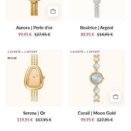
blanc
bleue.
sur
fond
beige
Aurora | Perle d'or
Beatrice | Argent
clair
99,95 €
127,95 €
89,95 €
114,95 €
Serena
Corail
1 ACHETÉ = 1 OFFERT
1 ACHETÉ = 1 OFFERT
ÉPUISÉ
|
|
Or
Moon
Gold
Serena | Or
Corail | Moon Gold
119,95 €
157,95 €
99,95 €
127,95 €