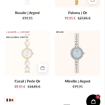
Rosalie | Argent
Paloma | Or
€99,95
99,95 €
127,95 €
Montre
Mireille
1 ACHETÉ = 1 OFFERT
ÉPUISÉ
MEILLEURES VENTES
en
|
or
Argent
avec
cadran
blanc
et
pierres
décoratives
Corail | Perle Or
Mireille | Argent
sur
89,95 €
114,95 €
€99,95
fond
blanc
FR