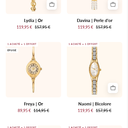
blanc
et
bracelet
Lydia | Or
Davina | Perle d'or
en
119,95 €
157,95 €
119,95 €
157,95 €
perles
véritables
Freya
Naomi
1 ACHETÉ = 1 OFFERT
1 ACHETÉ = 1 OFFERT
ÉPUISÉ
|
|
Or
Bicolore
Freya | Or
Naomi | Bicolore
89,95 €
114,95 €
119,95 €
157,95 €
1 ACHETÉ = 1 OFFERT
1 ACHETÉ = 1 OFFERT