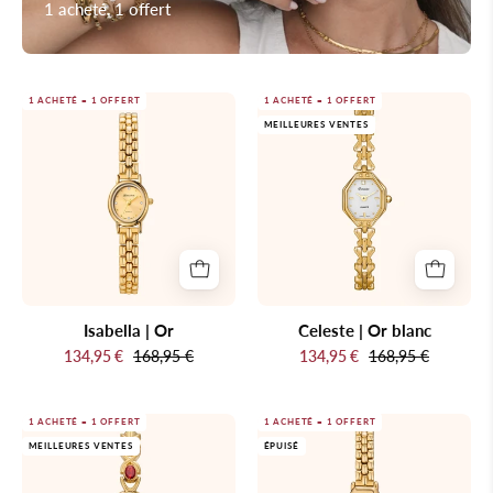
1 acheté, 1 offert
Isabella
Celeste
1 ACHETÉ = 1 OFFERT
1 ACHETÉ = 1 OFFERT
MEILLEURES VENTES
|
|
Or
Or
blanc
Isabella | Or
Celeste | Or blanc
134,95 €
168,95 €
134,95 €
168,95 €
Montre-
Montre-
1 ACHETÉ = 1 OFFERT
1 ACHETÉ = 1 OFFERT
MEILLEURES VENTES
ÉPUISÉ
bracelet
bracelet
en
en