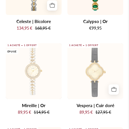
Celeste | Bicolore
Calypso | Or
134,95 €
168,95 €
€99,95
Mireille
Montre
1 ACHETÉ = 1 OFFERT
1 ACHETÉ = 1 OFFERT
ÉPUISÉ
|
en
Or
or
avec
bracelet
noir
sur
fond
blanc
Mireille | Or
Vespera | Cuir doré
89,95 €
114,95 €
89,95 €
127,95 €