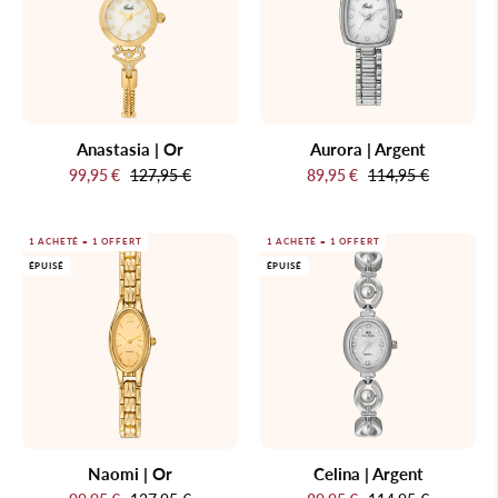
Anastasia | Or
Aurora | Argent
99,95 €
127,95 €
89,95 €
114,95 €
Naomi
Celina
1 ACHETÉ = 1 OFFERT
1 ACHETÉ = 1 OFFERT
ÉPUISÉ
ÉPUISÉ
|
|
Or
Argent
Naomi | Or
Celina | Argent