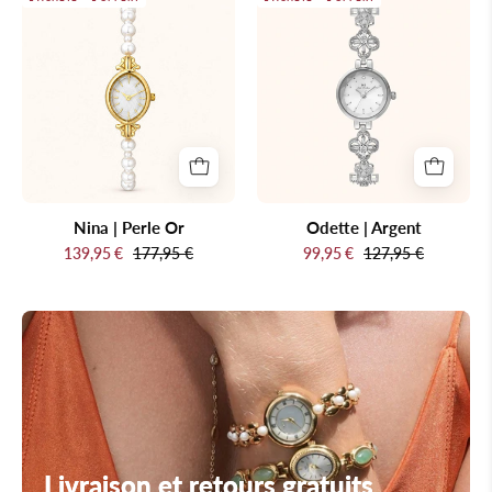
Nina
Odette
|
|
Perle
Argent
Or
Nina | Perle Or
Odette | Argent
139,95 €
177,95 €
99,95 €
127,95 €
Livraison et retours gratuits