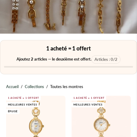
1 acheté = 1 offert
Ajoutez
2
articles — le deuxième est offert.
Articles :
0
/
2
Accueil
/
Collections
/
Toutes les montres
Montre
Montre
1 ACHETÉ = 1 OFFERT
1 ACHETÉ = 1 OFFERT
MEILLEURES VENTES
MEILLEURES VENTES
en
en
ÉPUISÉ
or
or
rehaussée
avec
de
un