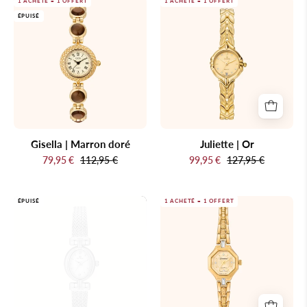
Gisella
Juliette
1 ACHETÉ = 1 OFFERT
1 ACHETÉ = 1 OFFERT
ÉPUISÉ
|
|
Marron
Or
doré
Gisella | Marron doré
Juliette | Or
79,95 €
112,95 €
99,95 €
127,95 €
Rosalie
Paloma
ÉPUISÉ
1 ACHETÉ = 1 OFFERT
|
|
Argent
Or