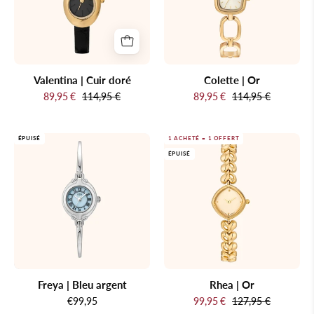
même
métal.
Valentina | Cuir doré
Colette | Or
89,95 €
114,95 €
89,95 €
114,95 €
Freya
Rhea
ÉPUISÉ
1 ACHETÉ = 1 OFFERT
ÉPUISÉ
|
|
Bleu
Or
argent
Freya | Bleu argent
Rhea | Or
€99,95
99,95 €
127,95 €