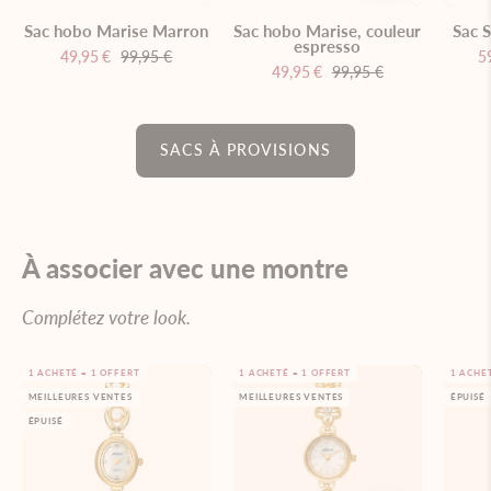
Sac hobo Marise Marron
Sac hobo Marise, couleur
Sac S
espresso
49,95 €
99,95 €
5
49,95 €
99,95 €
SACS À PROVISIONS
À associer avec une montre
Complétez votre look.
Montre
Montre
1 ACHETÉ = 1 OFFERT
1 ACHETÉ = 1 OFFERT
1 ACHE
MEILLEURES VENTES
MEILLEURES VENTES
ÉPUISÉ
en
en
ÉPUISÉ
or
or
rehaussée
avec
de
un