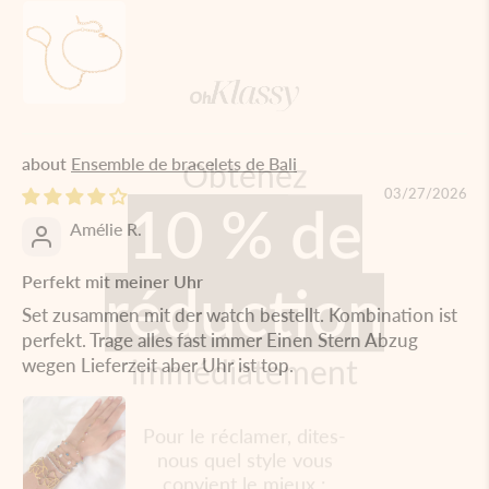
Obtenez
10 % de
Ensemble de bracelets de Bali
03/27/2026
réduction
Amélie R.
Perfekt mit meiner Uhr
immédiatement
Set zusammen mit der watch bestellt. Kombination ist
perfekt. Trage alles fast immer Einen Stern Abzug
wegen Lieferzeit aber Uhr ist top.
Pour le réclamer, dites-
nous quel style vous
convient le mieux :
L'or