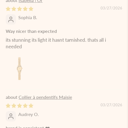
Isabella | Or
03/27/2026
Sophia B.
Way nicer than expected
its stunning its light it hasnt tarnished. thats all i
needed
Collier à pendentifs Maisie
03/27/2026
Audrey O.
brand is consistent ❤️