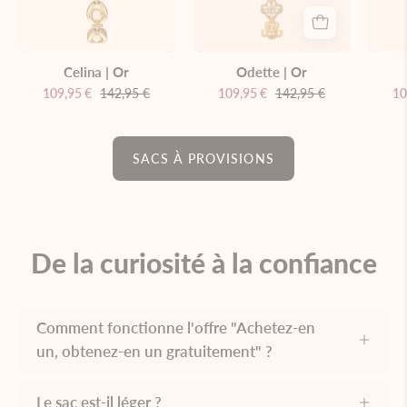
perles
bracelet
sur
décoratif
fond
sur
Celina | Or
Odette | Or
blanc
fond
109,95 €
142,95 €
109,95 €
142,95 €
10
blanc
SACS À PROVISIONS
De la curiosité à la confiance
Comment fonctionne l'offre "Achetez-en
un, obtenez-en un gratuitement" ?
Le sac est-il léger ?