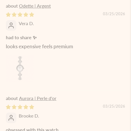
Odette | Argent
03/25/2026
Vera D.
had to share ✨
looks expensive feels premium
Aurora | Perle d'or
03/25/2026
Brooke D.
obsessed with this watch