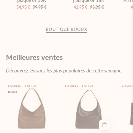
plaqué or 18K
| plaqué or 18K
Aris
fond
54,95 €
99,95 €
42,95 €
93,95 €
4
blanc
BOUTIQUE BIJOUX
Meilleures ventes
Découvrez les sacs les plus populaires de cette semaine.
Sac
Sac
1 ACHETÉ = 1 OFFERT
1 ACHETÉ = 1 OFFERT
1 ACHE
ÉPUISÉ
hobo
hobo
Marise
Marise,
Marron
couleur
espresso