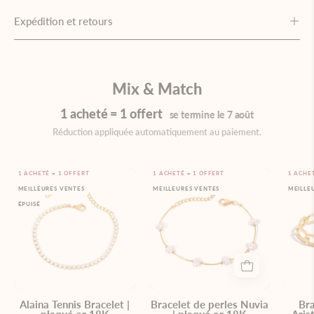
Expédition et retours
Mix & Match
1 acheté = 1 offert
se termine le 7 août
Réduction appliquée automatiquement au paiement.
Bracelet
Bracelet
1 ACHETÉ = 1 OFFERT
1 ACHETÉ = 1 OFFERT
1 ACHE
MEILLEURES VENTES
MEILLEURES VENTES
MEILLE
en
de
ÉPUISÉ
or
perles
orné
Nuvia
de
|
pierres
plaqué
transparentes
or
sur
18K
Alaina Tennis Bracelet |
Bracelet de perles Nuvia
Bra