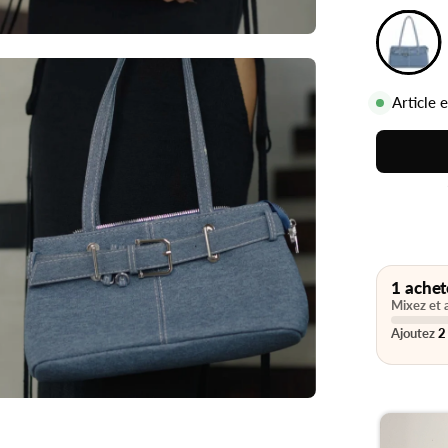
Article 
1 achet
Mixez et 
Ajoutez
2