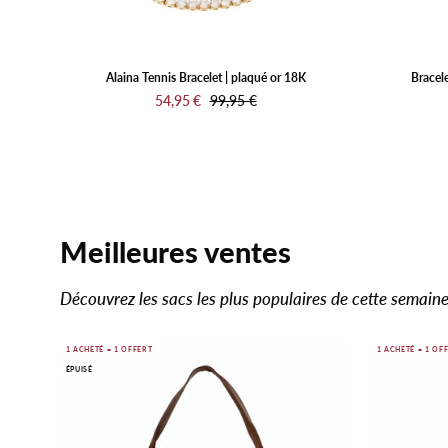
blanc
Alaina Tennis Bracelet | plaqué or 18K
Bracele
54,95 €
99,95 €
Meilleures ventes
Découvrez les sacs les plus populaires de cette semaine
Sac
1 ACHETÉ = 1 OFFERT
1 ACHETÉ = 1 OF
ÉPUISÉ
hobo
Marise
Marron