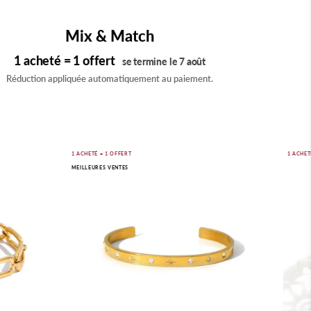
Mix & Match
1 acheté = 1 offert
se termine le 7 août
Réduction appliquée automatiquement au paiement.
Bracelet
1 ACHETÉ = 1 OFFERT
1 ACHET
MEILLEURES VENTES
manchette
Astra
Star
|
plaqué
or
18K