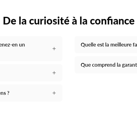
maillons
de
De la curiosité à la confiance
couleur
or
assorti,
présentée
tenez-en un
Quelle est la meilleure 
sur
un
Que comprend la garanti
fond
crème
clair.
ens ?