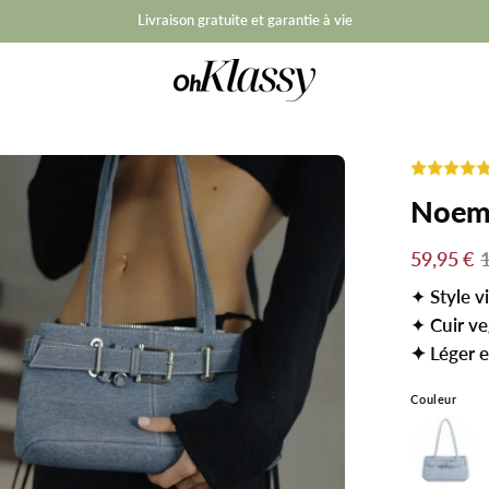
Noem
59,95 €
✦
Style v
✦
Cuir v
✦ Léger e
Couleur