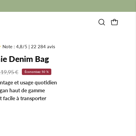
Summer Sale: 1 acheté, 1 offert ☀️
Ouvrir
CHARIOT 
la
barre
de
Note : 4,8/5 | 22 284 avis
recherche
ie Denim Bag
119,95 €
Économisez
50 %
intage et usage quotidien
egan haut de gamme
t facile à transporter