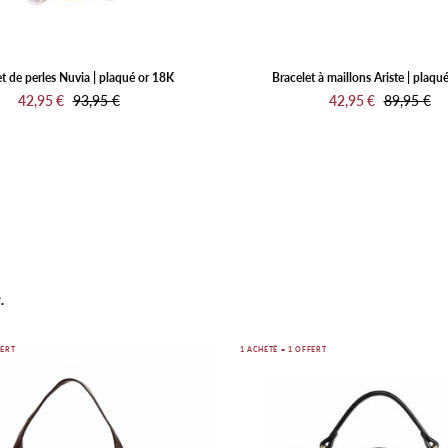
t de perles Nuvia | plaqué or 18K
Bracelet à maillons Ariste | plaqu
42,95 €
93,95 €
42,95 €
89,95 €
.
Sac
Sac
FERT
1 ACHETÉ = 1 OFFERT
hobo
Sienna
Marise,
Classic
couleur
Noir